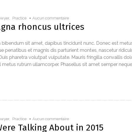
awyer
,
Practice
Aucun commentaire
gna rhoncus ultrices
tra bibendum sit amet, dapibus tincidunt nunc. Donec est metus
ue penatibus et magnis dis parturient montes, nascetur ridicu
Duis pharetra volutpat vulputate. Mauris fringilla convallis dolo
el metus rutrum ullamcorper. Phasellus sit amet semper neque
awyer
,
Practice
Aucun commentaire
re Talking About in 2015