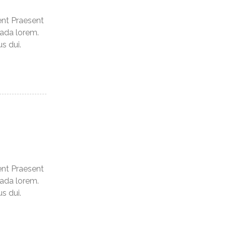
ent Praesent
uada lorem.
s dui.
ent Praesent
uada lorem.
s dui.