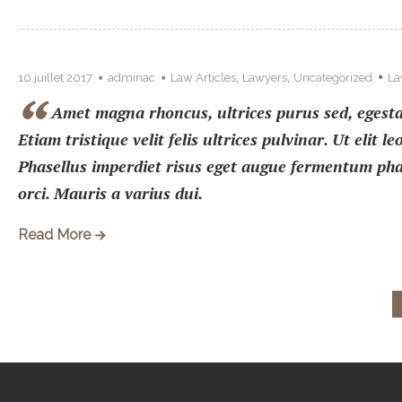
,
,
10 juillet 2017
adminac
Law Articles
Lawyers
Uncategorized
La
Amet magna rhoncus, ultrices purus sed, egestas
Etiam tristique velit felis ultrices pulvinar. Ut eli
Phasellus imperdiet risus eget augue fermentum phar
orci. Mauris a varius dui.
Read More