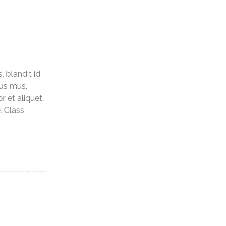
, blandit id
lus mus.
r et aliquet.
. Class