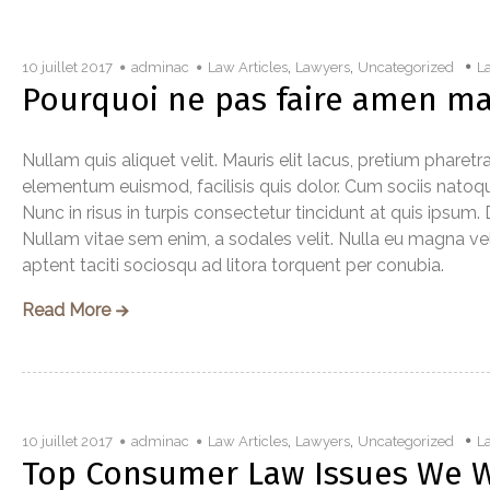
,
,
10 juillet 2017
adminac
Law Articles
Lawyers
Uncategorized
L
Pourquoi ne pas faire amen ma
Nullam quis aliquet velit. Mauris elit lacus, pretium phare
elementum euismod, facilisis quis dolor. Cum sociis natoq
Nunc in risus in turpis consectetur tincidunt at quis ipsum. 
Nullam vitae sem enim, a sodales velit. Nulla eu magna v
aptent taciti sociosqu ad litora torquent per conubia.
Read More
,
,
10 juillet 2017
adminac
Law Articles
Lawyers
Uncategorized
L
Top Consumer Law Issues We We