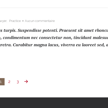
wyer
,
Practice
Aucun commentaire
 turpis. Suspendisse potenti. Praesent sit amet rhoncu
t leo, condimentum nec consectetur non, tincidunt males
etra. Curabitur magna lacus, viverra eu laoreet sed, a
1
2
3