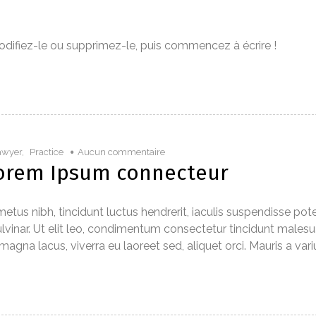
Modifiez-le ou supprimez-le, puis commencez à écrire !
awyer
,
Practice
Aucun commentaire
Lorem Ipsum connecteur
tus nibh, tincidunt luctus hendrerit, iaculis suspendisse pot
s pulvinar. Ut elit leo, condimentum consectetur tincidunt males
na lacus, viverra eu laoreet sed, aliquet orci. Mauris a variu