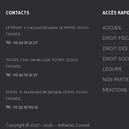
CONTACTS
ACCÈS RAPI
ACCUEIL
LE MANS, 1, rue Louis Bruyère, LE MANS, 72000,
FRANCE,
DROIT FIS
Tél : 02 43 74 31 27
DROIT DES
DROIT SOC
TOURS, 7 bis, rue de Luçé, TOURS, 37000,
FRANCE,
L’ÉQUIPE
Tél : 02 43 74 31 27
NOS PARTE
MENTIONS 
DIJON , 6, boulevard de Sévigné, DIJON, 21000,
FRANCE,
Tél : 02 53 35 65 15
Copyright © 2017 - 2026. - Arthemis Conseil