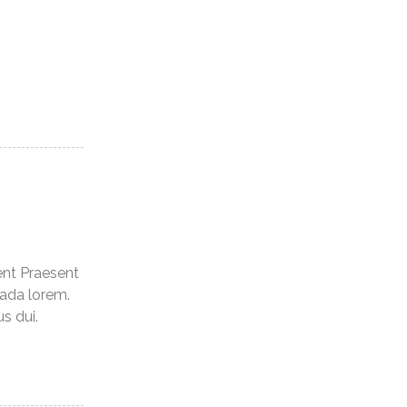
ent Praesent
uada lorem.
s dui.